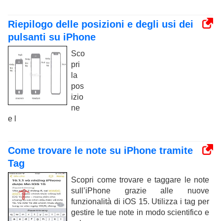
Riepilogo delle posizioni e degli usi dei
pulsanti su iPhone
Sco
pri
la
pos
izio
ne
e l
Come trovare le note su iPhone tramite
Tag
Scopri come trovare e taggare le note
sull’iPhone grazie alle nuove
funzionalità di iOS 15. Utilizza i tag per
gestire le tue note in modo scientifico e