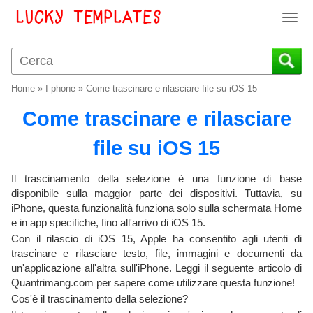
T
o
g
g
l
Home
»
I phone
»
Come trascinare e rilasciare file su iOS 15
e
n
Come trascinare e rilasciare
a
v
file su iOS 15
i
g
Il trascinamento della selezione è una funzione di base
a
disponibile sulla maggior parte dei dispositivi. Tuttavia, su
t
iPhone, questa funzionalità funziona solo sulla schermata Home
i
e in app specifiche, fino all'arrivo di iOS 15.
o
Con il rilascio di iOS 15, Apple ha consentito agli utenti di
n
trascinare e rilasciare testo, file, immagini e documenti da
un'applicazione all'altra sull'iPhone. Leggi il seguente articolo di
Quantrimang.com per sapere come utilizzare questa funzione!
Cos'è il trascinamento della selezione?