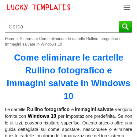
T
o
g
g
l
Home
»
Sistema
»
Come eliminare le cartelle Rullino fotografico e
e
Immagini salvate in Windows 10
n
Come eliminare le cartelle
a
v
Rullino fotografico e
i
g
Immagini salvate in Windows
a
t
10
i
o
Le cartelle
Rullino fotografico
e
Immagini salvate
vengono
n
fornite con
Windows 10
per impostazione predefinita. Se non
le utilizzi, possono risultare superflue. Questo articolo offre una
guida dettagliata su come spostare, nascondere o eliminare
queste cartelle, migliorando l'organizzazione del tuo sistema.