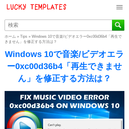
T
o
g
g
l
ホーム
»
Tips
»
Windows 10で音楽/ビデオエラー0xc00d36b4「再生で
e
きません」を修正する方法は？
n
Windows 10で音楽/ビデオエラ
a
v
ー0xc00d36b4「再生できませ
i
g
ん」を修正する方法は？
a
t
i
o
n