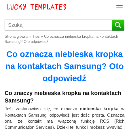
T
o
g
g
l
Strona główna
»
Tips
»
Co oznacza niebieska kropka na kontaktach
e
Samsung? Oto odpowiedź
n
Co oznacza niebieska kropka
a
v
na kontaktach Samsung? Oto
i
g
odpowiedź
a
t
i
Co znaczy niebieska kropka na kontaktach
o
Samsung?
n
Jeśli zastanawiasz się, co oznacza
niebieska kropka
w
Kontaktach Samsung, odpowiedź jest dość prosta. Oznacza
ona, że kontakt ma włączoną funkcję RCS (Rich
Communication Services). Dzięki tej funkcji możesz wysyłać i