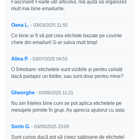
Fascinant! Foarte util articolul, mă ajută să organizez
mult mai bine emailurile.
Oana L.
-
03/03/2025 11:55
Ce bine ar fi să pot crea etichete bazate pe cuvinte
cheie din emailuri! S-ar salva mult timp!
Alina P.
-
03/07/2025 04:53
O întrebare: etichetele sunt vizibile și pentru ceilalți
dacă partajez un folder, sau sunt doar pentru mine?
Gheorghe
-
03/08/2025 11:21
Nu am înțeles bine cum se pot aplica etichetele pe
mesajele primite în grup. Aș aprecia ajutorul cu asta
Sorin G.
-
03/09/2025 23:09
Sunt curios dacă pot să creez șabloane de etichete!