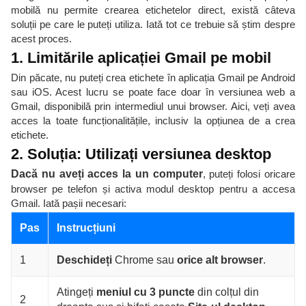
mobilă nu permite crearea etichetelor direct, există câteva
soluții pe care le puteți utiliza. Iată tot ce trebuie să știm despre
acest proces.
1. Limitările aplicației Gmail pe mobil
Din păcate, nu puteți crea etichete în aplicația Gmail pe Android
sau iOS. Acest lucru se poate face doar în versiunea web a
Gmail, disponibilă prin intermediul unui browser. Aici, veți avea
acces la toate funcționalitățile, inclusiv la opțiunea de a crea
etichete.
2. Soluția: Utilizați versiunea desktop
Dacă nu aveți acces la un computer
, puteți folosi oricare
browser pe telefon și activa modul desktop pentru a accesa
Gmail. Iată pașii necesari:
Pas
Instrucțiuni
1
Deschideți
Chrome sau
orice alt
browser
.
Atingeți
meniul cu 3 puncte
din colțul din
2