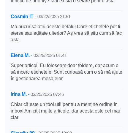
funcție de priority? Mai există o setare pentru asta
Cosmin IT
-
03/22/2025 21:51
Mă bucur să aflu aceste detalii! Oare etichetele pot fi
șterse sau editate ulterior? Aș vrea să știu cum să fac
asta
Elena M.
-
03/25/2025 01:41
Super articol! Eu foloseam doar foldere, dar acum o
să încerc etichetele. Sunt curioasă cum o să mă ajute
în gestionarea mesajelor
Irina M.
-
03/25/2025 07:46
Chiar că este un tool util pentru a menține ordine în
inbox! Am citit multe articole, dar acesta este cel mai
clar