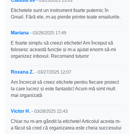
Claudiu 89
-
03/25/2025 19:03
Etichetele sunt un instrument foarte puternic în
Gmail. Fără ele, m-aș pierde printre toate emailurile.
Mariana
-
03/26/2025 17:49
E foarte simplu să creezi etichete! Am început să
folosesc această funcție și m-a ajutat enorm să-mi
organizez inboxul. Recomand tuturor
Roxana Z.
-
03/27/2025 12:07
Am încercat să creez etichete pentru fiecare proiect
la care lucrez și este fantastic! Acum mă simt mult
mai organizată
Victor H.
-
03/28/2025 22:43
Chiar nu m-am gândit la etichete! Articolul acesta m-
a făcut să cred că organizarea este cheia succesului