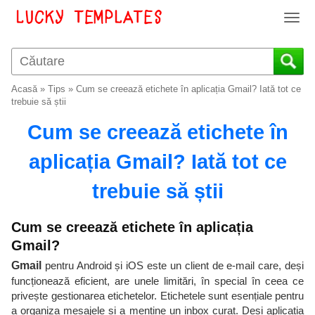
T
o
g
g
l
Acasă
»
Tips
»
Cum se creează etichete în aplicația Gmail? Iată tot ce
e
trebuie să știi
n
Cum se creează etichete în
a
v
aplicația Gmail? Iată tot ce
i
g
trebuie să știi
a
t
i
Cum se creează etichete în aplicația
o
Gmail?
n
Gmail
pentru Android și iOS este un client de e-mail care, deși
funcționează eficient, are unele limitări, în special în ceea ce
privește gestionarea etichetelor. Etichetele sunt esențiale pentru
a organiza mesajele și a menține un inbox curat. Deși aplicația