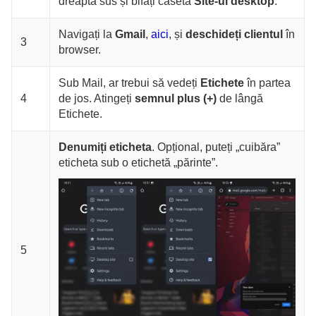
dreapta sus și bifați caseta
Site-ul desktop
.
Navigați la
Gmail
,
aici
, și
deschideți clientul
în
3
browser.
Sub Mail, ar trebui să vedeți
Etichete
în partea
4
de jos. Atingeți
semnul plus (+)
de lângă
Etichete.
Denumiți eticheta
. Opțional, puteți „cuibăra”
eticheta sub o etichetă „părinte”.
5