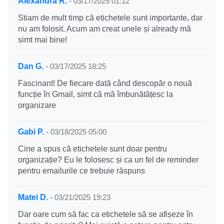
Alexandra R.
-
03/17/2025 01:12
Stiam de mult timp că etichetele sunt importante, dar
nu am folosit. Acum am creat unele și already mă
simt mai bine!
Dan G.
-
03/17/2025 18:25
Fascinant! De fiecare dată când descopăr o nouă
funcție în Gmail, simt că mă îmbunătățesc la
organizare
Gabi P.
-
03/18/2025 05:00
Cine a spus că etichetele sunt doar pentru
organizație? Eu le folosesc și ca un fel de reminder
pentru emailurile ce trebuie răspuns
Matei D.
-
03/21/2025 19:23
Dar oare cum să fac ca etichetele să se afișeze în