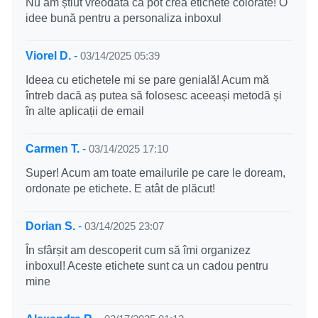
Nu am știut vreodată că pot crea etichete colorate! O
idee bună pentru a personaliza inboxul
Viorel D.
-
03/14/2025 05:39
Ideea cu etichetele mi se pare genială! Acum mă
întreb dacă aș putea să folosesc aceeași metodă și
în alte aplicații de email
Carmen T.
-
03/14/2025 17:10
Super! Acum am toate emailurile pe care le doream,
ordonate pe etichete. E atât de plăcut!
Dorian S.
-
03/14/2025 23:07
În sfârșit am descoperit cum să îmi organizez
inboxul! Aceste etichete sunt ca un cadou pentru
mine