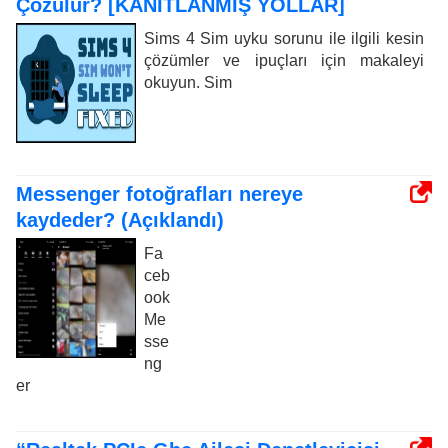
Çözülür? [KANITLANMIŞ YOLLAR]
Sims 4 Sim uyku sorunu ile ilgili kesin
çözümler ve ipuçları için makaleyi
okuyun. Sim
Messenger fotoğrafları nereye
kaydeder? (Açıklandı)
Fa
ceb
ook
Me
sse
ng
er