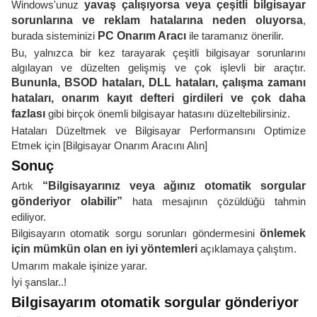
Windows'unuz
yavaş çalışıyorsa veya çeşitli bilgisayar
sorunlarına ve reklam hatalarına neden oluyorsa
,
burada sisteminizi
PC Onarım Aracı
ile taramanız önerilir.
Bu, yalnızca bir kez tarayarak çeşitli bilgisayar sorunlarını
algılayan ve düzelten gelişmiş ve çok işlevli bir araçtır.
Bununla, BSOD hataları, DLL hataları, çalışma zamanı
hataları, onarım kayıt defteri girdileri ve çok daha
fazlası
gibi birçok önemli bilgisayar hatasını düzeltebilirsiniz.
Hataları Düzeltmek ve Bilgisayar Performansını Optimize
Etmek için [Bilgisayar Onarım Aracını Alın]
Sonuç
Artık
“Bilgisayarınız veya ağınız otomatik sorgular
gönderiyor olabilir”
hata mesajının çözüldüğü tahmin
ediliyor.
Bilgisayarın otomatik sorgu sorunları göndermesini
önlemek
için mümkün olan en iyi yöntemleri
açıklamaya çalıştım.
Umarım makale işinize yarar.
İyi şanslar..!
Bilgisayarım otomatik sorgular gönderiyor