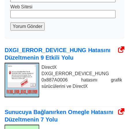
Web Sitesi
Yorum Gönder
DXGI_ERROR_DEVICE_HUNG Hatasını
Düzeltmenin 9 Etkili Yolu
DirectX
DXGI_ERROR_DEVICE_HUNG
0x887A0006 hatasını grafik
sürücülerini ve DirectX
Sunucuya Bağlanırken Omegle Hatasını
Düzeltmenin 7 Yolu