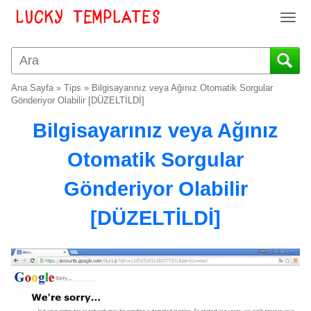
T
o
g
g
l
Ana Sayfa
»
Tips
»
Bilgisayarınız veya Ağınız Otomatik Sorgular
e
Gönderiyor Olabilir [DÜZELTİLDİ]
n
Bilgisayarınız veya Ağınız
a
v
Otomatik Sorgular
i
g
Gönderiyor Olabilir
a
t
[DÜZELTİLDİ]
i
o
n