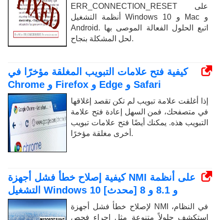
ERR_CONNECTION_RESET على
أنظمة التشغيل Windows 10 و Mac و
Android. اتبع الحلول الفعالة الموصى بها
لحل المشكلة بنجاح.
كيفية فتح علامات التبويب المغلقة مؤخرًا في
Chrome و Firefox و Edge و Safari
إذا أغلقت علامة تبويب لم تكن تقصد إغلاقها
في متصفحك، فمن السهل إعادة فتح علامة
التبويب هذه. يمكنك أيضًا فتح علامات تبويب
أخرى مغلقة مؤخرًا.
كيفية إصلاح خطأ فشل أجهزة NMI على أنظمة
التشغيل Windows 10 و 8.1 و 8 [محدث]
لإصلاح خطأ فشل أجهزة NMI في النظام،
استكشف حلولاً متنوعة مثل إجراء فحص