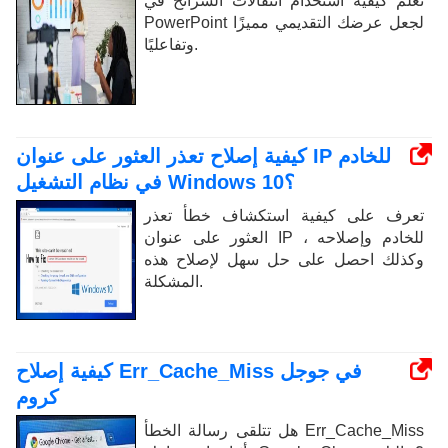
تعلم كيفية استخدام انتقالات الشرائح في
PowerPoint لجعل عرضك التقديمي مميزًا
وتفاعليًا.
كيفية إصلاح تعذر العثور على عنوان IP للخادم
في نظام التشغيل Windows 10؟
تعرف على كيفية استكشاف خطأ تعذر
العثور على عنوان IP للخادم وإصلاحه ،
وكذلك احصل على حل سهل لإصلاح هذه
المشكلة.
كيفية إصلاح Err_Cache_Miss في جوجل
كروم
هل تتلقى رسالة الخطأ Err_Cache_Miss