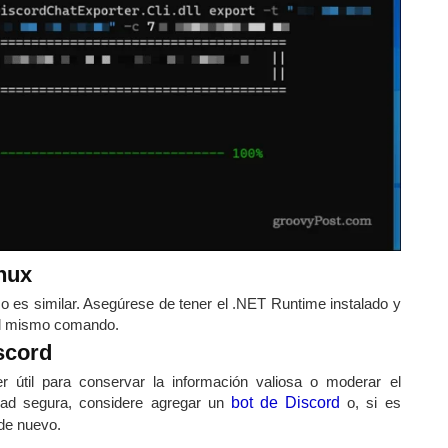
nux
o es similar. Asegúrese de tener el .NET Runtime instalado y
o el mismo comando.
scord
 útil para conservar la información valiosa o moderar el
dad segura, considere agregar un
bot de Discord
o, si es
de nuevo.