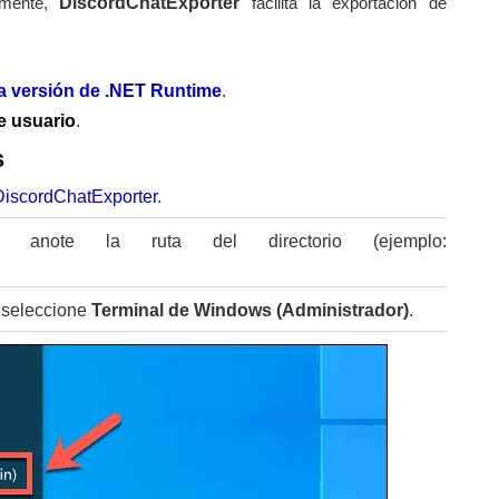
almente,
DiscordChatExporter
facilita la exportación de
a versión de .NET Runtime
.
e usuario
.
s
DiscordChatExporter
.
 anote la ruta del directorio (ejemplo:
y seleccione
Terminal de Windows (Administrador)
.