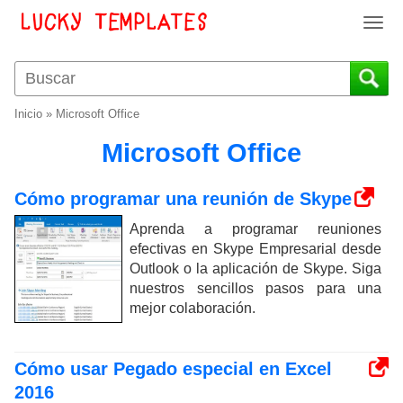
T
o
g
g
l
Inicio
»
Microsoft Office
e
n
Microsoft Office
a
v
Cómo programar una reunión de Skype
i
g
Aprenda a programar reuniones
a
efectivas en Skype Empresarial desde
t
Outlook o la aplicación de Skype. Siga
i
nuestros sencillos pasos para una
o
mejor colaboración.
n
Cómo usar Pegado especial en Excel
2016