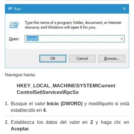
Navegue hasta:
HKEY_LOCAL_MACHINE\SYSTEM\Current
ControlSet\Services\RpcSs
Busque el valor
Inicio (DWORD)
y modifíquelo si está
establecido en
4
.
Establezca los datos del valor en
2
y haga clic en
Aceptar
.