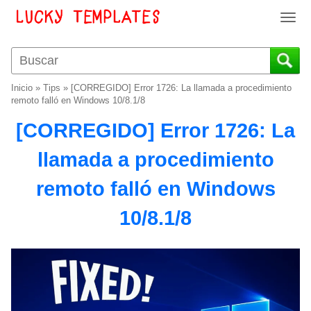
T
o
g
g
l
Inicio
»
Tips
»
[CORREGIDO] Error 1726: La llamada a procedimiento
e
remoto falló en Windows 10/8.1/8
n
[CORREGIDO] Error 1726: La
a
v
llamada a procedimiento
i
g
remoto falló en Windows
a
t
10/8.1/8
i
o
n