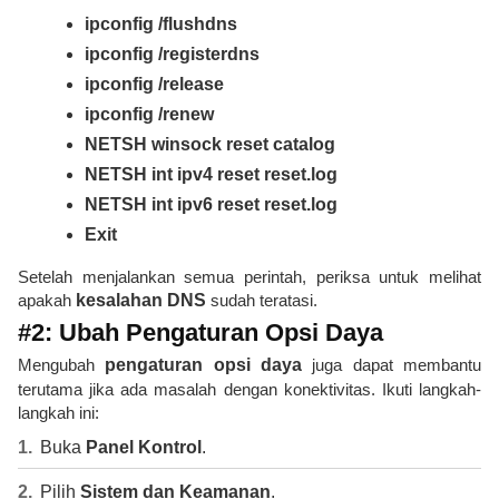
ipconfig /flushdns
ipconfig /registerdns
ipconfig /release
ipconfig /renew
NETSH winsock reset catalog
NETSH int ipv4 reset reset.log
NETSH int ipv6 reset reset.log
Exit
Setelah menjalankan semua perintah, periksa untuk melihat
apakah
kesalahan DNS
sudah teratasi.
#2: Ubah Pengaturan Opsi Daya
Mengubah
pengaturan opsi daya
juga dapat membantu
terutama jika ada masalah dengan konektivitas. Ikuti langkah-
langkah ini:
Buka
Panel Kontrol
.
Pilih
Sistem dan Keamanan
.