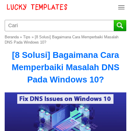
T
o
g
g
l
Beranda
»
Tips
»
[8 Solusi] Bagaimana Cara Memperbaiki Masalah
e
DNS Pada Windows 10?
n
[8 Solusi] Bagaimana Cara
a
v
Memperbaiki Masalah DNS
i
g
Pada Windows 10?
a
t
i
o
n