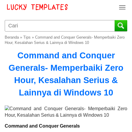
T
o
g
g
l
Beranda
»
Tips
»
Command and Conquer Generals- Memperbaiki Zero
e
Hour, Kesalahan Serius & Lainnya di Windows 10
n
Command and Conquer
a
v
Generals- Memperbaiki Zero
i
g
Hour, Kesalahan Serius &
a
t
Lainnya di Windows 10
i
o
n
Command and Conquer Generals