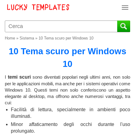
T
o
g
g
l
Home
»
Sistema
»
10 Tema scuro per Windows 10
e
n
10 Tema scuro per Windows
a
v
10
i
g
I
temi scuri
sono diventati popolari negli ultimi anni, non solo
a
per le applicazioni mobili, ma anche per i sistemi operativi come
t
Windows 10. Questi temi non solo conferiscono un aspetto
i
elegante al desktop, ma offrono anche numerosi vantaggi, tra
o
cui:
n
Facilità di lettura, specialmente in ambienti poco
illuminati.
Minor affaticamento degli occhi durante l'uso
prolungato.