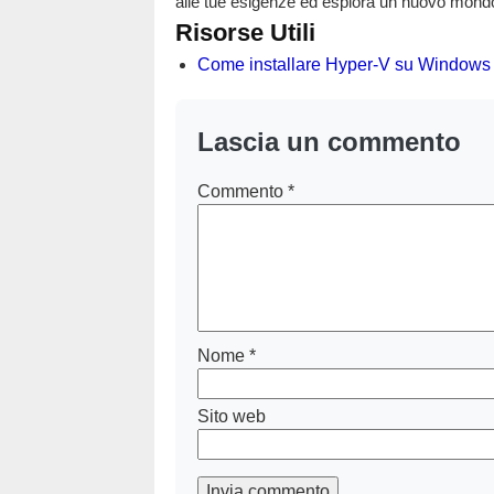
alle tue esigenze ed esplora un nuovo mondo 
Risorse Utili
Come installare Hyper-V su Window
Lascia un commento
Commento
*
Nome
*
Sito web
Invia commento