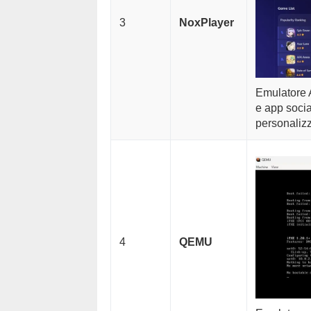
3
NoxPlayer
Emulatore 
e app socia
personalizz
4
QEMU