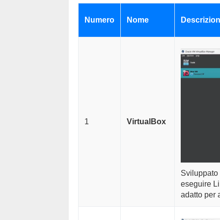
Numero
Nome
Descrizio
1
VirtualBox
Sviluppato 
eseguire Li
adatto per a