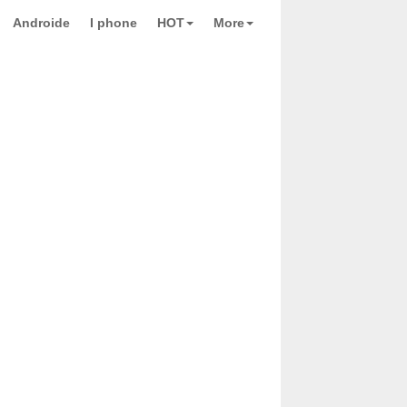
Androide
I phone
HOT
More