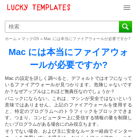
T
o
g
g
l
ホーム
»
マックOS
»
Mac には本当にファイアウォールが必要ですか?
e
n
Mac には本当にファイアウォ
a
v
ールが必要ですか?
i
g
Mac の設定を詳しく調べると、デフォルトではオフになって
a
いる
ファイアウォール
が見つかります。危険じゃないです
t
か？なぜアップルはこれほど無責任なのでしょうか？
i
パニックにならない。これは、マシンが安全ではないという
o
意味ではありません。上記のファイアウォールを使用する
n
と、特定のプログラムへのトラフィックをブロックできま
す。つまり、コンピューター上に受信する情報の量を制限し
たいプログラムがある場合にのみ役立ちます。
そうでない場合、および主に安全なルーター経由でインター