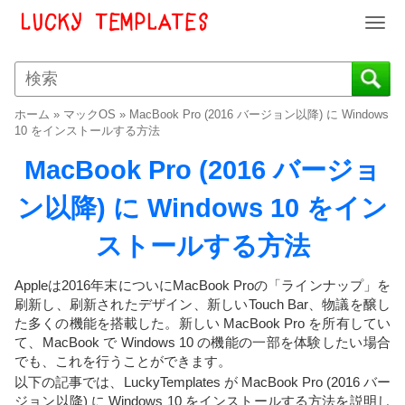
T
o
g
g
l
ホーム
»
マックOS
»
MacBook Pro (2016 バージョン以降) に Windows
e
10 をインストールする方法
n
MacBook Pro (2016 バージョ
a
v
ン以降) に Windows 10 をイン
i
g
ストールする方法
a
t
i
Appleは2016年末についにMacBook Proの「ラインナップ」を
o
刷新し、刷新されたデザイン、新しいTouch Bar、物議を醸し
た多くの機能を搭載した。新しい MacBook Pro を所有してい
n
て、MacBook で Windows 10 の機能の一部を体験したい場合
でも、これを行うことができます。
以下の記事では、LuckyTemplates が MacBook Pro (2016 バー
ジョン以降) に Windows 10 をインストールする方法を説明し