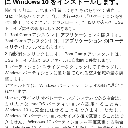
に Windows 10 をインストールします。
続行する前に、これまで作業してきたものをすべて保存し、
Mac 全体をバックアップし、実行中のアプリケーションをす
べて終了してください。ダウンロードした ISO が入った USB
ドライブはそのままにしておきます。
1. Boot Camp アシスタント アプリケーションを開きます。
Boot Camp アシスタントは、
[アプリケーション]
の
[ユーテ
ィリティ]
フォルダにあります。
2.
[続行]
をクリックします。 Boot Camp アシスタントは、
USB ドライブ上の ISO ファイルに自動的に移動します。
3. パーティション スライダーをクリックしてドラッグし、
Windows パーティションに割り当てられる空き領域の量を調
整します。
デフォルトでは、Windows パーティションは 49GB に設定さ
れています。
Mac のプライマリ オペレーティング システムである場合は、
より大きな macOS パーティションを設定することも、
Windows 10 に完全に任せることもできます。ただし、
Windows 10 パーティションのサイズを後で変更することはで
きません。 Windows 10 パーティションを再度変更する場合
は、Windows 10 インストール全体を削除して、最初からやり