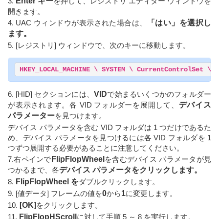
3.
Enter キー
を押して、レジストリ エディター ウィンドウを
開きます。
4. UAC ウィンドウが表示された場合は、
「はい」を選択し
ます。
5. [レジストリ] ウィンドウで、次のキーに移動します。
HKEY_LOCAL_MACHINE \ SYSTEM \ CurrentControlSet \ E
6. [HID] セクションには、
VID
で始まるいくつかのフォルダー
が表示されます。各 VID フォルダーを展開して、
デバイス
パラメーター
を見つけます。
デバイス パラメータを含む VID フォルダは 1 つだけであるた
め、デバイス パラメータを見つけるには各 VID フォルダを 1
つずつ展開する必要があることに注意してください。
7.右ペインで
FlipFlopWheel
を含むデバイス パラメータが見
つかるまで、各
デバイス パラメータをクリックします。
8.
FlipFlopWheel を
ダブルクリックします。
9. [値データ] フレームの値を
0
から
1
に変更します。
10.
[OK]
をクリックします。
11.
FlipFlopHScroll
に対して手順 5 ～ 8 を実行します。