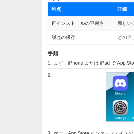
利点
詳細
再インストールの容易さ
新しい
履歴の保存
どのア
手順
まず、iPhone または iPad で App S
次に、App Store インターフ