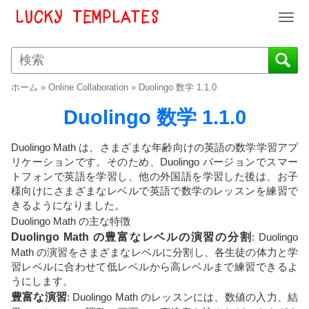
T
o
g
g
l
ホーム
»
Online Collaboration
»
Duolingo 数学 1.1.0
e
n
Duolingo 数学 1.1.0
a
v
Duolingo Math は、さまざまな年齢向けの英語の数学学習アプ
i
リケーションです。そのため、Duolingo バージョンでスマー
g
トフォンで英語を学習し、他の外国語を学習した後は、お子
a
様向けにさまざまなレベルで英語で数学のレッスンを練習で
t
きるようになりました。
i
Duolingo Math の主な特徴
o
Duolingo Math の豊富なレベルの演習の分割
: Duolingo
n
Math の演習をさまざまなレベルに分割し、各生徒の体力と学
習レベルに合わせて低レベルから高レベルまで練習できるよ
うにします。
豊富な演習
: Duolingo Math のレッスンには、数値の入力、結