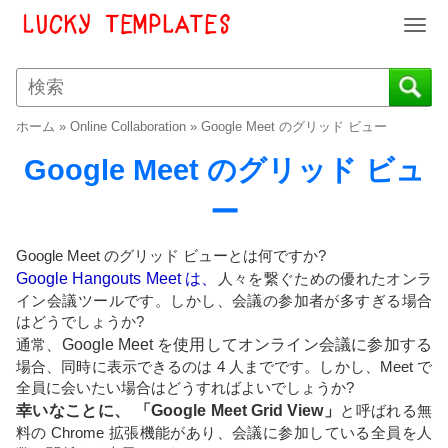
T
o
g
g
l
ホーム
»
Online Collaboration
»
Google Meet のグリッド ビュー
e
n
Google Meet のグリッド ビュ
a
v
ー
i
g
Google Meet のグリッド ビューとは何ですか?
a
Google Hangouts Meet は、
人々を繋ぐための優れたオンラ
t
イン会議ツールです。しかし、会議の参加者が多すぎる場合
i
はどうでしょうか?
o
通常、
Google Meet を使用してオンライン会議に参加する
n
場合、同時に表示できるのは 4 人までです。しかし、Meet で
全員に会いたい場合はどうすればよいでしょうか?
幸いなことに、 「Google Meet Grid View」
と呼ばれる無
料の Chrome 拡張機能があり、会議に参加している全員を人