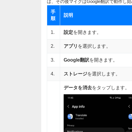
ば、その後マイクはGoogle翻訳で動作し
手
説明
順
1.
設定
を開きます。
2.
アプリ
を選択します。
3.
Google翻訳
を開きます。
4.
ストレージ
を選択します。
データを消去
をタップします。