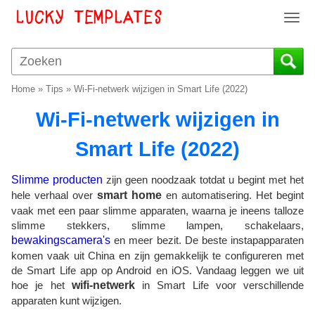
T
o
g
g
l
Home
»
Tips
»
Wi-Fi-netwerk wijzigen in Smart Life (2022)
e
n
Wi-Fi-netwerk wijzigen in
a
v
Smart Life (2022)
i
g
Slimme producten
zijn geen noodzaak totdat u begint met het
a
hele verhaal over
smart home
en automatisering. Het begint
t
vaak met een paar slimme apparaten, waarna je ineens talloze
i
slimme stekkers, slimme lampen, schakelaars,
o
bewakingscamera's
en meer bezit. De beste instapapparaten
n
komen vaak uit China en zijn gemakkelijk te configureren met
de Smart Life app op Android en iOS. Vandaag leggen we uit
hoe je het
wifi-netwerk
in Smart Life voor verschillende
apparaten kunt wijzigen.