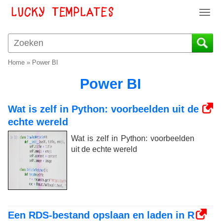
T
o
g
g
l
Home
»
Power BI
e
n
Power BI
a
v
Wat is zelf in Python: voorbeelden uit de
i
echte wereld
g
a
Wat is zelf in Python: voorbeelden
t
uit de echte wereld
i
o
n
Een RDS-bestand opslaan en laden in R