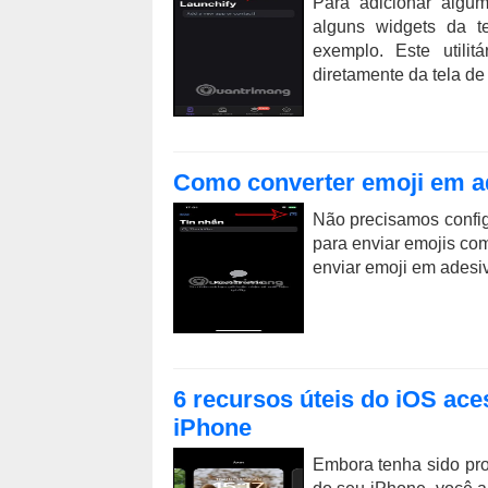
Para adicionar algu
alguns widgets da t
exemplo. Este utilit
diretamente da tela de
Como converter emoji em a
Não precisamos config
para enviar emojis co
enviar emoji em adesi
6 recursos úteis do iOS aces
iPhone
Embora tenha sido proj