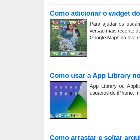
Como adicionar o widget do
Para ajudar os usuár
versão mais recente do
Google Maps na tela d
Como usar a App Library no
App Library ou Applic
usuários do iPhone, ma
Como arrastar e soltar arqu