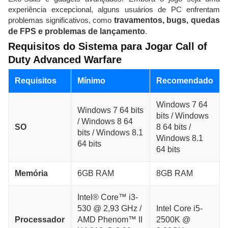
experiência excepcional, alguns usuários de PC enfrentam
problemas significativos, como
travamentos, bugs, quedas
de FPS e problemas de lançamento
.
Requisitos do Sistema para Jogar Call of
Duty Advanced Warfare
Requisitos
Mínimo
Recomendado
Windows 7 64
Windows 7 64 bits
bits / Windows
/ Windows 8 64
SO
8 64 bits /
bits / Windows 8.1
Windows 8.1
64 bits
64 bits
Memória
6GB RAM
8GB RAM
Intel® Core™ i3-
530 @ 2,93 GHz /
Intel Core i5-
Processador
AMD Phenom™ II
2500K @