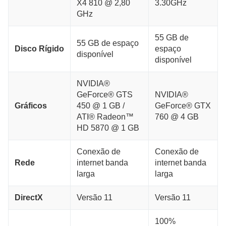
X4 810 @ 2,80
3.30GHz
GHz
55 GB de
55 GB de espaço
Disco Rígido
espaço
disponível
disponível
NVIDIA®
GeForce® GTS
NVIDIA®
Gráficos
450 @ 1 GB /
GeForce® GTX
ATI® Radeon™
760 @ 4 GB
HD 5870 @ 1 GB
Conexão de
Conexão de
Rede
internet banda
internet banda
larga
larga
DirectX
Versão 11
Versão 11
100%