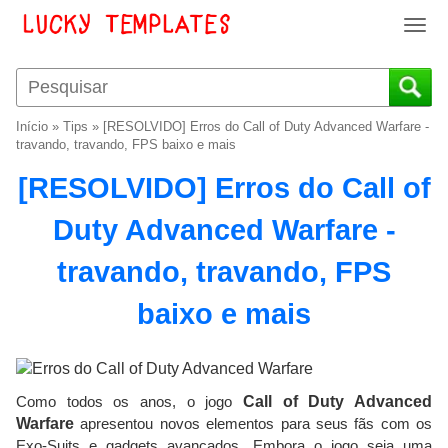
T
o
g
g
l
Início
»
Tips
»
[RESOLVIDO] Erros do Call of Duty Advanced Warfare -
e
travando, travando, FPS baixo e mais
n
[RESOLVIDO] Erros do Call of
a
v
Duty Advanced Warfare -
i
g
travando, travando, FPS
a
t
baixo e mais
i
o
n
Como todos os anos, o jogo
Call of Duty Advanced
Warfare
apresentou novos elementos para seus fãs com os
Exo-Suits e gadgets avançados. Embora o jogo seja uma