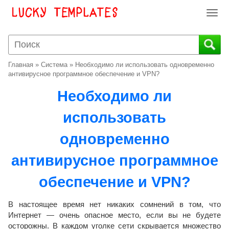
T
o
g
g
l
Главная
»
Система
»
Необходимо ли использовать одновременно
e
антивирусное программное обеспечение и VPN?
n
Необходимо ли
a
v
использовать
i
g
одновременно
a
t
антивирусное программное
i
o
обеспечение и VPN?
n
В настоящее время нет никаких сомнений в том, что
Интернет — очень опасное место, если вы не будете
осторожны. В каждом уголке сети скрывается множество