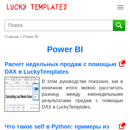
T
o
g
g
l
Главная
»
Power BI
e
n
Power BI
a
v
Расчет недельных продаж с помощью
i
DAX в LuckyTemplates
g
a
В этом руководстве показано, как в
t
конечном итоге можно рассчитать
i
разницу между еженедельными
o
результатами продаж с помощью
n
DAX в LuckyTemplates.
Что такое self в Python: примеры из