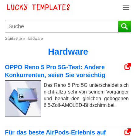
T
o
g
g
l
Startseite
»
Hardware
e
n
Hardware
a
v
OPPO Reno 5 Pro 5G-Test: Andere
i
Konkurrenten, seien Sie vorsichtig
g
a
Das Reno 5 Pro 5G unterscheidet sich
t
nicht allzu sehr von seinem Vorgänger
i
und behält den gleichen gebogenen
o
6,5-Zoll-AMOLED-Bildschirm bei.
n
Für das beste AirPods-Erlebnis auf