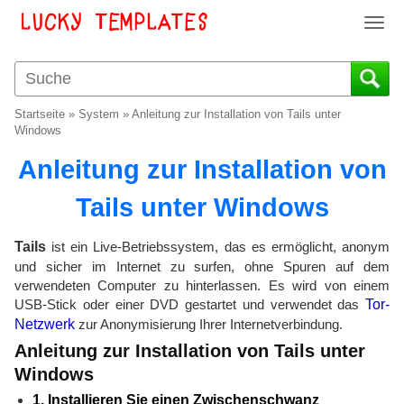
T
o
g
g
l
Startseite
»
System
»
Anleitung zur Installation von Tails unter
e
Windows
n
Anleitung zur Installation von
a
v
Tails unter Windows
i
g
a
Tails
ist ein Live-Betriebssystem, das es ermöglicht, anonym
t
und sicher im Internet zu surfen, ohne Spuren auf dem
i
verwendeten Computer zu hinterlassen. Es wird von einem
o
USB-Stick oder einer DVD gestartet und verwendet das
Tor-
n
Netzwerk
zur Anonymisierung Ihrer Internetverbindung.
Anleitung zur Installation von Tails unter
Windows
1. Installieren Sie einen Zwischenschwanz