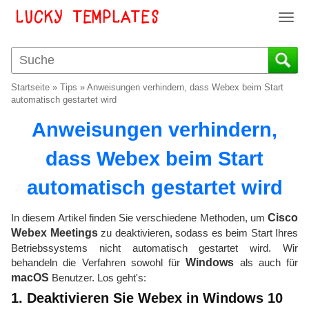
T
o
g
g
l
Startseite
»
Tips
»
Anweisungen verhindern, dass Webex beim Start
e
automatisch gestartet wird
n
Anweisungen verhindern,
a
v
dass Webex beim Start
i
g
automatisch gestartet wird
a
t
i
In diesem Artikel finden Sie verschiedene Methoden, um
Cisco
o
Webex Meetings
zu deaktivieren, sodass es beim Start Ihres
n
Betriebssystems nicht automatisch gestartet wird. Wir
behandeln die Verfahren sowohl für
Windows
als auch für
macOS
Benutzer. Los geht's:
1. Deaktivieren Sie Webex in Windows 10