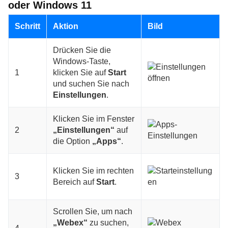
oder Windows 11
Schritt
Aktion
Bild
Drücken Sie die
Windows-Taste,
1
klicken Sie auf
Start
und suchen Sie nach
Einstellungen
.
Klicken Sie im Fenster
2
„Einstellungen“
auf
die Option
„Apps“
.
Klicken Sie im rechten
3
Bereich auf
Start
.
Scrollen Sie, um nach
„Webex“
zu suchen,