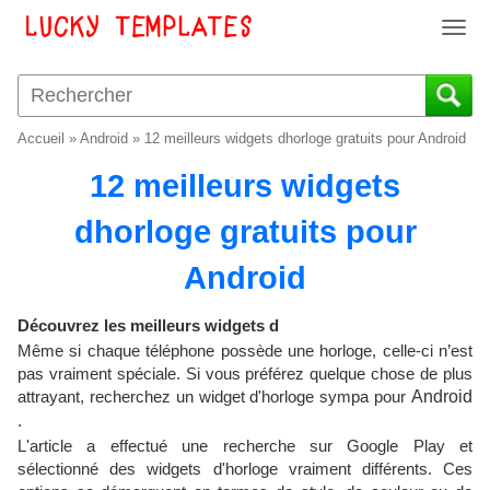
T
o
g
g
l
Accueil
»
Android
»
12 meilleurs widgets dhorloge gratuits pour Android
e
n
12 meilleurs widgets
a
v
dhorloge gratuits pour
i
Android
g
a
t
Découvrez les meilleurs widgets d
i
Même si chaque téléphone possède une horloge, celle-ci n’est
o
pas vraiment spéciale. Si vous préférez quelque chose de plus
n
attrayant, recherchez un widget d'horloge sympa pour
Android
.
L'article a effectué une recherche sur Google Play et
sélectionné des widgets d'horloge vraiment différents. Ces