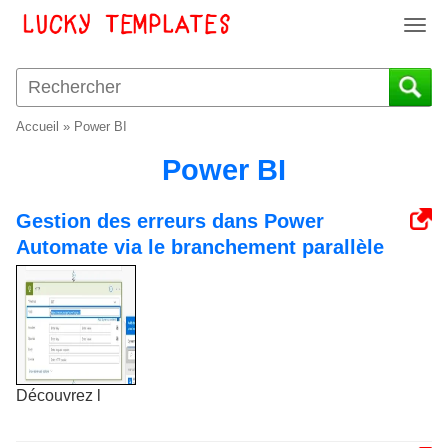
T
o
g
g
l
Accueil
»
Power BI
e
n
Power BI
a
v
Gestion des erreurs dans Power
i
Automate via le branchement parallèle
g
a
t
i
o
n
Découvrez l