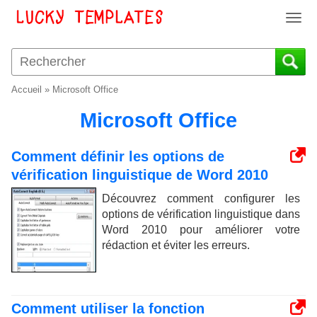
T
o
g
g
l
Accueil
»
Microsoft Office
e
n
Microsoft Office
a
v
Comment définir les options de
i
vérification linguistique de Word 2010
g
a
Découvrez comment configurer les
t
options de vérification linguistique dans
i
Word 2010 pour améliorer votre
o
rédaction et éviter les erreurs.
n
Comment utiliser la fonction