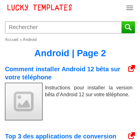
T
o
g
g
l
Accueil
»
Android
e
n
Android | Page 2
a
v
Comment installer Android 12 bêta sur
i
votre téléphone
g
a
Instructions pour installer la version
t
bêta d’Android 12 sur votre téléphone.
i
o
n
Top 3 des applications de conversion