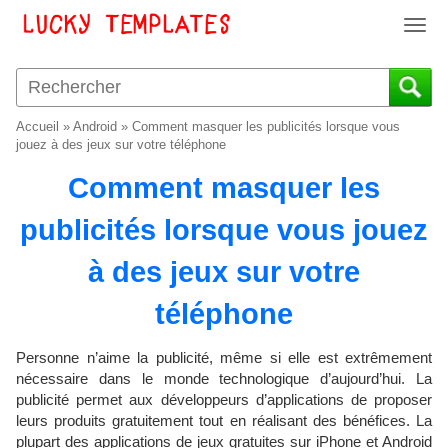
T
o
g
g
l
Accueil
»
Android
»
Comment masquer les publicités lorsque vous
e
jouez à des jeux sur votre téléphone
n
Comment masquer les
a
v
publicités lorsque vous jouez
i
g
à des jeux sur votre
a
t
téléphone
i
o
Personne n’aime la publicité, même si elle est extrêmement
n
nécessaire dans le monde technologique d’aujourd’hui. La
publicité permet aux développeurs d’applications de proposer
leurs produits gratuitement tout en réalisant des bénéfices. La
plupart des applications de jeux gratuites sur iPhone et Android