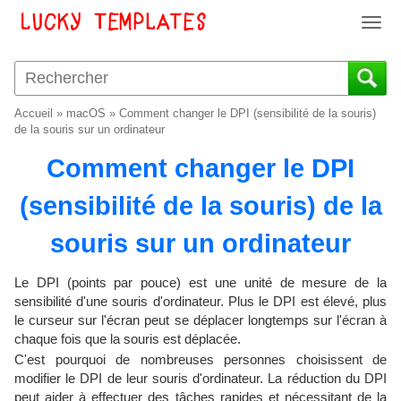
T
o
g
g
l
Accueil
»
macOS
»
Comment changer le DPI (sensibilité de la souris)
e
de la souris sur un ordinateur
n
Comment changer le DPI
a
v
(sensibilité de la souris) de la
i
g
souris sur un ordinateur
a
t
i
Le DPI (points par pouce) est une unité de mesure de la
o
sensibilité d'une souris d'ordinateur. Plus le DPI est élevé, plus
le curseur sur l'écran peut se déplacer longtemps sur l'écran à
n
chaque fois que la souris est déplacée.
C'est pourquoi de nombreuses personnes choisissent de
modifier le DPI de leur souris d'ordinateur. La réduction du DPI
peut aider à effectuer des tâches rapides et nécessitant de la