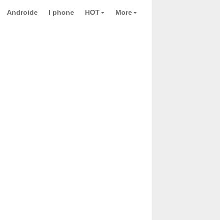
Androide
I phone
HOT
More