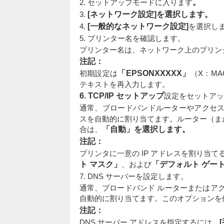
2. セットアップモードに入ります
。
3.
[ネットワーク設定]を選択します。
4.
[一般的なネットワーク設定]
を選択し
5. プリンター名を確認します。
プリンター名は、ネットワーク上のプリン
注記：
初期設定は
「EPSONXXXXX」
（X：M
テキストを再入力します。
6. TCP/IP セットアップ
設定をセットアッ
通常、ブロードバンドルーターやアクセ
スを自動的に割り当てます。ルーター（ま
合は、
「自動」を選択します。
注記：
プリンタに一意の IP アドレスを割り当て
ト マスク」
、および
「デフォルト ゲー
7. DNS サーバーを設定します。
通常、ブロードバンド ルーターまたはアク
自動的に割り当てます。このオプションを
注記：
DNS サーバー アドレスを指定するには、