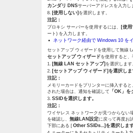
カンダリ DNS
サーバーアドレスを入力し
8.
[使用しない]
を選択します。
注記：
プロキシ サーバーを使用するには、
[使用
ート) を入力します。
ネットワーク経由で Wi​​ndows 10
セットアップ ウィザードを使用して無線 L
セットアップ ウィザード
を使用すると、
1.
[無線 LAN セットアップ]
を選択します
2.
[セットアップ ウィザード]を選択しま
注記：
メモリーカードをプリンターに挿入すると
された場合は、通知を確認して
「OK」を
3.
SSIDを選択します。
注記：
ワイヤレス ネットワークが見つからない
を確認し、
無線LAN設定
に戻って再度お試し
下部にある [
Other SSIDs...]を選択しま
4. ルーターにあるセキュリティ キーを入