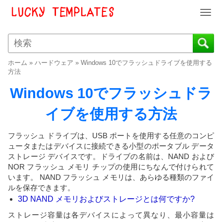
T
o
g
g
l
ホーム
»
ハードウェア
»
Windows 10でフラッシュドライブを使用する
e
方法
n
Windows 10でフラッシュドラ
a
v
イブを使用する方法
i
g
a
フラッシュ ドライブは、USB ポートを使用する任意のコンピ
t
ュータまたはデバイスに接続できる小型のポータブル データ
i
ストレージ デバイスです。ドライブの名前は、NAND および
o
NOR フラッシュ メモリ チップの使用にちなんで付けられて
います。 NAND フラッシュ メモリは、あらゆる種類のファイ
n
ルを保存できます。
3D NAND メモリおよびストレージとは何ですか?
ストレージ容量は各デバイスによって異なり、最小容量は