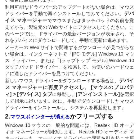
利用可能なドライバーのアップデートがない場合は、マウス
ドライバーを手動で再インストールしてみてください。
デバ
イス マネージャー
でマウスまたはタッチパッドの名前を覚
えてから、製造元の Web サイトにアクセスしてください。こ
のページでは、ドライバーの最新バージョンが表示され、そ
れをデバイスにダウンロードして、手動で更新に進みます。
メーカーの Web サイトで関連するダウンロードが見つからな
い場合は、インターネットで「[PC モデル] Windows 10 マウ
ス ドライバー」または「[ラップトップ モデル] Windows 10
タッチパッド ドライバー」を検索して、お使いのハードウェ
アに適したドライバーを見つけてください。
新しいマウス ドライバーをダウンロードする場合は、
デバイ
ス マネージャーに再度アクセスし、
[マウスのプロパテ
ィ] > [デバイス] タブ
に移動し、[
アンインストール]
を選択
して指示に従います。次に、手動でダウンロードしたマウス
ドライバーをインストールし、システムを再起動します。
2.
かフリーズする
マウスポインターが消える
Windows 10 マウスの一般的な問題には、Realtek HD オーデ
ィオ マネージャーが関係します。 Realtek HD オーディオ マ
ネージャーも、オーディオ ドライバーの問題を引き起こす原