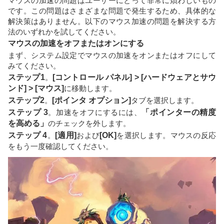
マウスの加速の問題はユーザーにとって非常に煩わしいもの
です。この問題はさまざまな問題で発生するため、具体的な
解決策はありません。以下のマウス加速の問題を解決する方
法のいずれかを試してください。
マウスの加速をオフまたはオンにする
まず、システム設定でマウスの加速をオンまたはオフにして
みてください。
ステップ1
。
[コントロール パネル] > [ハードウェアとサウ
ンド] > [マウス]
に移動します。
ステップ2
。
[ポインタ オプション]
タブを選択します。
ステップ 3
。加速をオフにするには、
「ポインターの精度
を高める」
のチェックを外します。
ステップ 4
。
[適用]
および
[OK]
を選択します。マウスの反応
をもう一度確認してください。