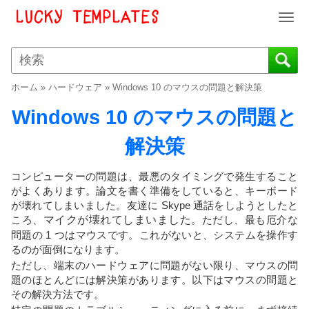
T
o
g
g
l
ホーム
»
ハードウェア
»
Windows 10 のマウスの問題と解決策
e
n
Windows 10 のマウスの問題と
a
v
解決策
i
g
コンピューターの問題は、最悪のタイミングで発生すること
a
がよくあります。論文を書く準備をしていると、キーボード
t
が壊れてしまいました。友達に Skype 通話をしようとしたと
i
ころ、
マイクが壊れてしまいました
。ただし、最も厄介な
o
問題の 1 つはマウスです。これがないと、システムを操作す
n
るのが面倒になります。
ただし、端末のハードウェアに問題がない限り、マウスの問
題のほとんどには解決策があります。以下はマウスの問題と
その解決方法です。