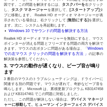
因です。この問題を解決するには、
タスクバーを
右クリック
し、
タスク マネージャー
を選択して、
[スタートアップ]
タ
ブに移動します。 Realtek HD オーディオ マネージャーが表
示されている場合は、右クリックして [
無効にする]
を選択し
ます。次に、システムを再起動します。
Windows 10 でサウンドの問題を解決する方法
Realtek HD オーディオ マネージャーを無効にすると、マウス
ポインターが消える問題とフリーズする問題の両方を解決で
きます。マウスの左ボタンに問題がある場合は、「
Windows
での左マウス クリックの問題を解決する方法 」
の記事の
解決策を参照してください。
3. マウスの動作が遅くなり、ビープ音が鳴り
ます
3 番目のマウスのトラブルシューティングは、ドライバーに
関連する別の問題です。マウスが遅れて、奇妙なビープ音を
鳴らします。 Microsoft は、累積更新プログラム KB3147458
および KB3147461 でこの問題に対処しました。
ただし、この問題が解決しない場合は、
デバイス マネージ
ャーに移動して、
ヒューマン インターフェイス デバイス