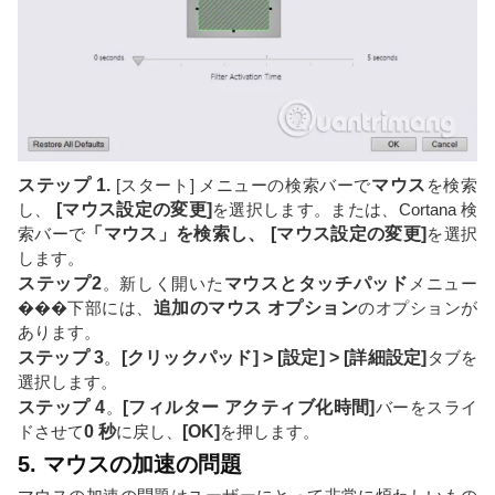
ステップ 1.
[スタート] メニューの検索バーで
マウス
を検索
し、
[マウス設定の変更]
を選択します。または、Cortana 検
索バーで
「マウス」を検索し、
[マウス設定の変更]
を選択
します。
ステップ2
。新しく開いた
マウスとタッチパッド
メニュー
���下部には、
追加のマウス オプション
のオプションが
あります。
ステップ 3
。
[クリックパッド] > [設定] > [詳細設定]
タブを
選択します。
ステップ 4
。
[フィルター アクティブ化時間]
バーをスライ
ドさせて
0 秒
に戻し、
[OK]
を押します。
5. マウスの加速の問題