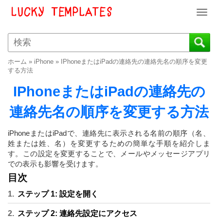
T
o
g
g
l
ホーム
»
iPhone
»
IPhoneまたはiPadの連絡先の連絡先名の順序を変更
e
する方法
n
IPhoneまたはiPadの連絡先の
a
v
連絡先名の順序を変更する方法
i
g
a
iPhoneまたはiPadで、連絡先に表示される名前の順序（名、
t
姓または姓、名）を変更するための簡単な手順を紹介しま
i
す。この設定を変更することで、メールやメッセージアプリ
o
での表示も影響を受けます。
n
目次
ステップ 1: 設定を開く
ステップ 2: 連絡先設定にアクセス