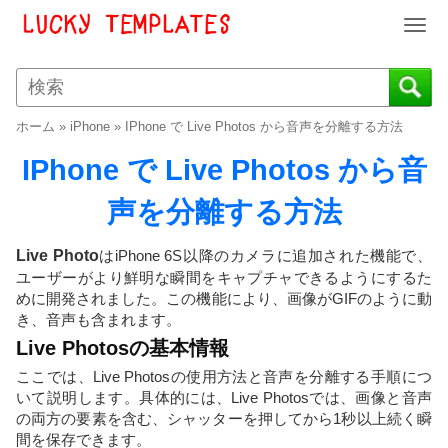
T
o
g
g
l
ホーム
»
iPhone
»
IPhone で Live Photos から音声を分離する方法
e
n
IPhone で Live Photos から音
a
v
声を分離する方法
i
g
Live Photo
はiPhone 6S以降のカメラに追加された機能で、
a
ユーザーがより鮮明な瞬間をキャプチャできるようにするた
t
めに開発されました。この機能により、画像がGIFのように動
i
き、音声も含まれます。
o
Live Photosの基本情報
n
ここでは、Live Photosの使用方法と音声を分離する手順につ
いて説明します。具体的には、Live Photosでは、画像と音声
の両方の要素を含む、シャッターを押してから1秒以上続く瞬
間を保存できます。