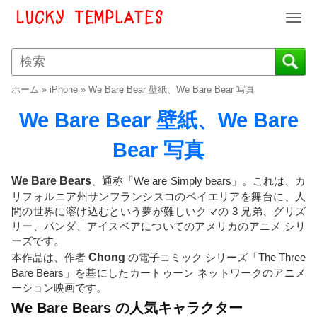
T
o
g
g
l
ホーム
»
iPhone
»
We Bare Bear 壁紙、We Bare Bear 写真
e
n
We Bare Bear 壁紙、We Bare
a
v
Bear 写真
i
g
We Bare Bears
、通称「We are Simply bears」。これは、カ
a
リフォルニア州サンフランシスコのベイエリアを舞台に、人
t
間の世界に溶け込むという夢が難しいクマの 3 兄弟、グリズ
i
リー、パンダ、アイスベアについてのアメリカのアニメ シリ
o
ーズです。
n
本作品は、作者
Chong
の電子コミック シリーズ「The Three
Bare Bears」を基にしたカートゥーン ネットワークのアニメ
ーション映画です。
We Bare Bears の人気キャラクター