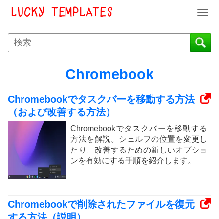
T
o
g
g
l
e
Chromebook
n
a
Chromebookでタスクバーを移動する方法
v
i
（および改善する方法）
g
Chromebookでタスクバーを移動する
a
方法を解説。シェルフの位置を変更し
t
たり、改善するための新しいオプショ
i
ンを有効にする手順を紹介します。
o
n
Chromebookで削除されたファイルを復元
する方法（説明）