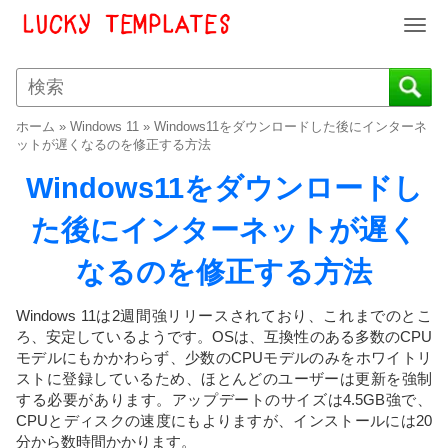
T
o
g
g
l
ホーム
»
Windows 11
»
Windows11をダウンロードした後にインターネ
e
ットが遅くなるのを修正する方法
n
Windows11をダウンロードし
a
v
た後にインターネットが遅く
i
g
なるのを修正する方法
a
t
i
Windows 11は2週間強リリースされており、これまでのとこ
o
ろ、安定しているようです。OSは、互換性のある多数のCPU
モデルにもかかわらず、少数のCPUモデルのみをホワイトリ
n
ストに登録しているため、ほとんどのユーザーは更新を強制
する必要があります。アップデートのサイズは4.5GB強で、
CPUとディスクの速度にもよりますが、インストールには20
分から数時間かかります。