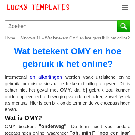
T
o
g
g
l
Home
»
Windows 11
»
Wat betekent OMY en hoe gebruik ik het online?
e
n
Wat betekent OMY en hoe
a
v
gebruik ik het online?
i
g
Internettaal
en afkortingen
worden vaak uitsluitend online
a
gebruikt om discussies uit te lokken of uitleg te geven. Dit is
t
echter niet het geval met
OMY
, dat bij gebruik zou kunnen
i
duiden op een echte beweging van de gebruiker, zowel fysiek
o
als mentaal. Hier is een blik op de term en de vele toepassingen
n
ervan.
Wat is OMY?
OMY betekent
"onderweg"
. De term heeft veel andere
toepassingen online, waaronder
"oh, mijn!"
,
'nog een jaar'