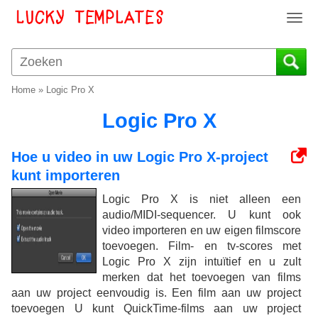
T
o
g
g
l
Home
»
Logic Pro X
e
n
Logic Pro X
a
v
Hoe u video in uw Logic Pro X-project
i
kunt importeren
g
a
Logic Pro X is niet alleen een
t
audio/MIDI-sequencer. U kunt ook
i
video importeren en uw eigen filmscore
o
toevoegen. Film- en tv-scores met
n
Logic Pro X zijn intuïtief en u zult
merken dat het toevoegen van films
aan uw project eenvoudig is. Een film aan uw project
toevoegen U kunt QuickTime-films aan uw project