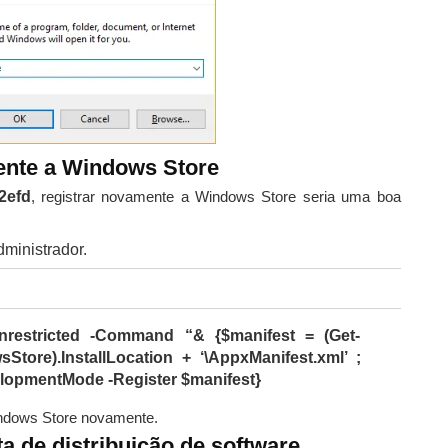
ente a Windows Store
2efd
, registrar novamente a Windows Store seria uma boa
ministrador.
nrestricted -Command “& {$manifest = (Get-
tore).InstallLocation + ‘\AppxManifest.xml’ ;
opmentMode -Register $manifest}
indows Store novamente.
a de distribuição de software