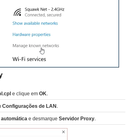
y
l.cpl
e clique em
OK
.
m
Configurações de LAN
.
 automática
e desmarque
Servidor Proxy
.