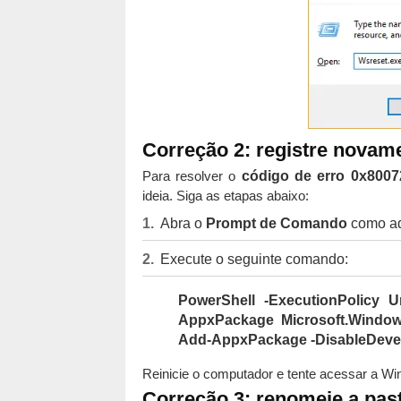
Correção 2: registre novam
Para resolver o
código de erro 0x8007
ideia. Siga as etapas abaixo:
Abra o
Prompt de Comando
como ad
Execute o seguinte comando:
PowerShell -ExecutionPolicy U
AppxPackage Microsoft.WindowsS
Add-AppxPackage -DisableDevel
Reinicie o computador e tente acessar a W
Correção 3: renomeie a past