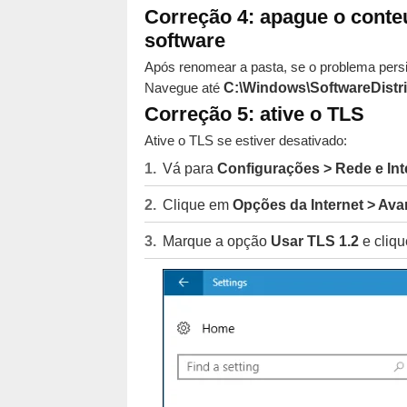
Correção 4: apague o conteú
software
Após renomear a pasta, se o problema persis
Navegue até
C:\Windows\SoftwareDistri
Correção 5: ative o TLS
Ative o TLS se estiver desativado:
Vá para
Configurações > Rede e Inte
Clique em
Opções da Internet > Av
Marque a opção
Usar TLS 1.2
e cliq