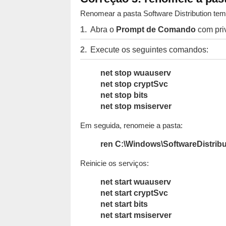
Renomear a pasta Software Distribution tem
Abra o
Prompt de Comando
com priv
Execute os seguintes comandos:
net stop wuauserv
net stop cryptSvc
net stop bits
net stop msiserver
Em seguida, renomeie a pasta:
ren C:\Windows\SoftwareDistribu
Reinicie os serviços:
net start wuauserv
net start cryptSvc
net start bits
net start msiserver