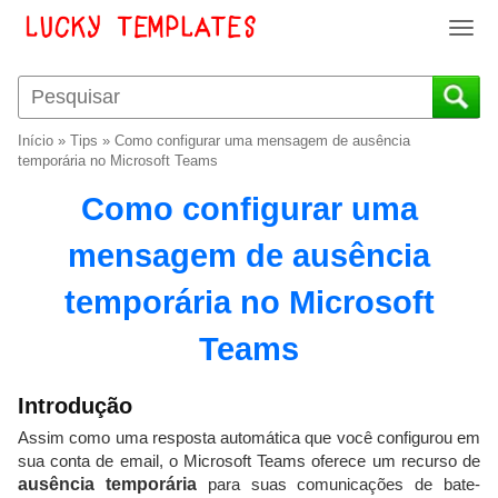
T
o
g
g
l
Início
»
Tips
»
Como configurar uma mensagem de ausência
e
temporária no Microsoft Teams
n
Como configurar uma
a
v
mensagem de ausência
i
g
temporária no Microsoft
a
t
Teams
i
o
n
Introdução
Assim como uma resposta automática que você configurou em
sua conta de email, o Microsoft Teams oferece um recurso de
ausência temporária
para suas comunicações de bate-