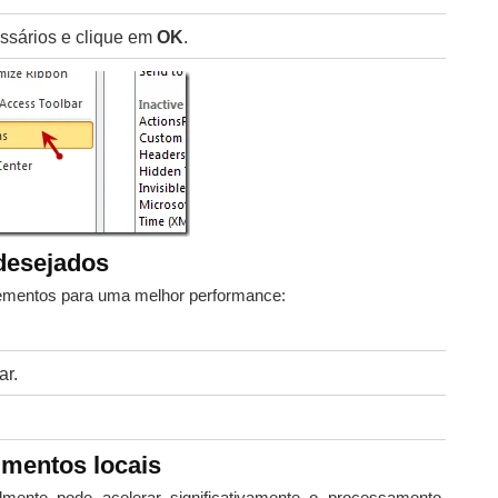
sários e clique em
OK
.
desejados
lementos para uma melhor performance:
ar.
mentos locais
mente pode acelerar significativamente o processamento.