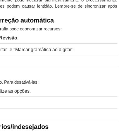
 podem causar lentidão. Lembre-se de sincronizar após
orreção automática
grafia pode economizar recursos:
Revisão
.
tar" e "Marcar gramática ao digitar".
. Para desativá-las:
alize as opções.
rios/indesejados