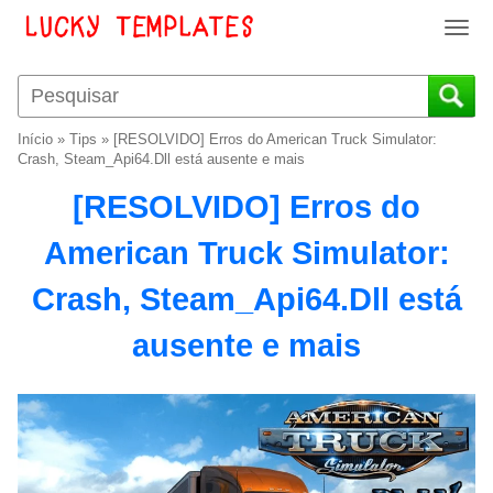
T
o
g
g
l
Início
»
Tips
»
[RESOLVIDO] Erros do American Truck Simulator:
e
Crash, Steam_Api64.Dll está ausente e mais
n
[RESOLVIDO] Erros do
a
v
American Truck Simulator:
i
g
Crash, Steam_Api64.Dll está
a
t
ausente e mais
i
o
n